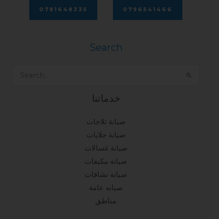
0781648335
0796541466
Search
Search
for:
خدماتنا
صيانة ثلاجات
صيانة جلايات
صيانة غسالات
صيانة مكيفات
صيانة نشافات
صيانه عامة
مناطق