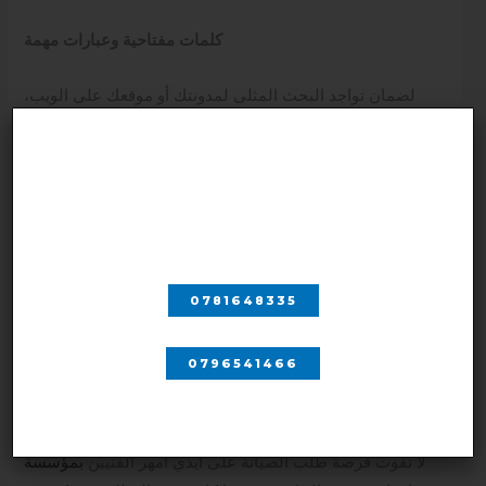
كلمات مفتاحية وعبارات مهمة
لضمان تواجد البحث المثلى لمدونتك أو موقعك على الويب،
نحن نضمن تضمين الكلمات المهمة. من هذا، سنستعرض بعض
الكلمات المهمة:
اتصل بنا
صيانة غسالات
صيانة ثلاجات
صيانة مكيفات
صيانة جلايات
0781648335
صيانة نشافات
صيانة غسالات اوتوماتيك
0796541466
الختام
لا تفوت فرصة طلب الصيانة على أيدي أمهر الفنيين
بمؤسسة