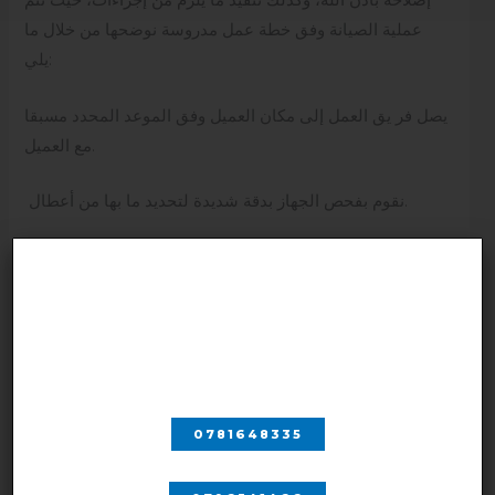
إصلاحه باذن الله، وكذلك تنفيذ ما يلزم من إجراءات، حيث تتم
عملية الصيانة وفق خطة عمل مدروسة نوضحها من خلال ما
يلي:
يصل فر يق العمل إلى مكان العميل وفق الموعد المحدد مسبقا
مع العميل.
نقوم بفحص الجهاز بدقة شديدة لتحديد ما بها من أعطال.
نحرص على السماع من العميل بشأن الشكوى التي يواجهها عند
تشغيل الجهاز.
اتصل بنا
كما نقوم بفك الأجزاء الخارجية باستخدام آلات خاصة إلى أن
نصل إلى مكان العطل.
نستبدل الأجزاء التالفة على الفور بأخرى جديدة وذات كفاءة
0781648335
عالية.