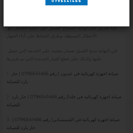
0796541466
بعد ان ننتهي من خدمة الصيانة نحرص على تشغيل الجهاز للتأكد
من عملها بالشكل المثالي.
كما نحرص على توجيه النصائح للعميل حول كيفية التعامل مع
الأعطال البسيطة، وطرق الحفاظ على أداء الجهاز.
في النهاية نمنح العميل ضمان معتمد على الخدمة التي حصل
عليها وكذلك على قطع الغيار الجديدة التي تم تغييرها.
صيانة اجهزة كهربائية في عبدون | رقم 0796541466 | حار
1-
بارد للصيانة
صيانة اجهزة كهربائية في خلدا| رقم 0796541466 | حار بارد
2-
للصيانة
صيانة اجهزة كهربائية في الشميساني| رقم 0796541466 |
3-
حار بارد للصيانة