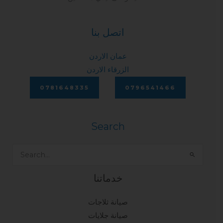
اتصل بنا
عمان الاردن
الزرقاء الاردن
0781648335
0796541466
Search
Search
for:
خدماتنا
صيانة ثلاجات
صيانة جلايات