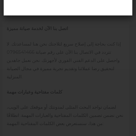
على جميع خدماتنا. هذا يعني أنه إذا ما واجهت أي مشكلة بعد
إصلاح ثلاجتك، يمكنك التواصل معنا وسنعالجها بشكل فوري.
اتصل بنا الآن لخدمة صيانة مميزة
إذا كنت بحاجة إلى إصلاح سريع لثلاجتك نحن هنا لمساعدتك. لا
تتردد في الاتصال بنا الآن على رقم صيانة 0796541466
واحصل على الدعم الفني الفوري لأجهزتك. نحن نعمل جاهدين
لتحقيق رضا عملائنا وتقديم تجربة مميزة في مجال الصيانة
المنزلية.
كلمات مفتاحية وعبارات مهمة
لضمان تواجد البحث المثلى لمدونتك أو موقعك على الويب،
نحن نضمن تضمين الكلمات المفتاحية والعبارات المهمة. انطلاقًا
من هذا، سنستعرض بعض الكلمات المفتاحية المهمة: