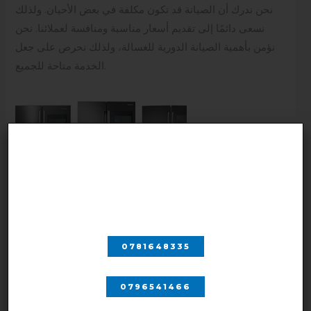
نحن ندرك أن الصيانة قد تكون مكلفة في بعض الأحيان. ولذلك
نسعى دائمًا إلى تقديم أسعار مناسبة ومنافسة لعملائنا. نحن
نؤمن بأهمية الصيانة الدورية للغسالة، ولذلك نحرص على جعل
الخدمة متاحة للجميع.
اتصل بنا
صيانة ثلاجات الزرقاء الاردن
0781648335
ضمان على جميع الخدمات
0796541466
نحن نثق في جودة خدماتنا وفريقنا المحترف. لذا، نقدم ضمانًا